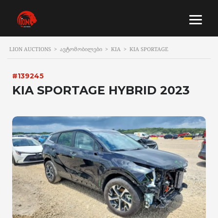
LION AUCTIONS
>
ᲐᲕᲢᲝᲛᲝᲑᲘᲚᲔᲑᲘ
>
KIA
>
KIA SPORTAGE
#139245
KIA SPORTAGE HYBRID 2023