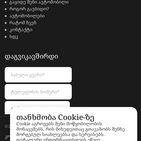
გაყიდე შენი ავტომობილი
როგორ გავბიდო?
ავტომობილები
რატომ ჩვენ
კონტაქტი
ხდკ
ᲓᲐᲒᲕᲘᲙᲐᲕᲨᲘᲠᲓᲘ
თანხმობა Cookie-ზე
Cookie აგროვებს შენი მოწყობილობის
©2026
LionAuctions.ge
. All rights reserved.
მონაცემებს, რის მიხედვითაც გთავაზობს შენზე
მორგებულ სიახლეებსა და სერვისებს.
კონფიდენციალურობის პოლიტიკა
დეტალური ინფორმაციისთვის ეწვიე