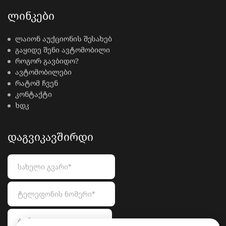
ᲚᲘᲜᲙᲔᲑᲘ
ლაიონ აუქციონის შესახებ
გაყიდე შენი ავტომობილი
როგორ გავბიდო?
ავტომობილები
რატომ ჩვენ
კონტაქტი
ხდკ
ᲓᲐᲒᲕᲘᲙᲐᲕᲨᲘᲠᲓᲘ