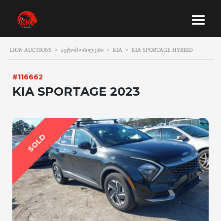
LION AUCTIONS
>
ᲐᲕᲢᲝᲛᲝᲑᲘᲚᲔᲑᲘ
>
KIA
>
KIA SPORTAGE HYBRID
#116662
KIA SPORTAGE 2023
SOLD