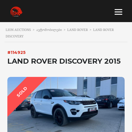
LION AUCTIONS
>
ᲐᲕᲢᲝᲛᲝᲑᲘᲚᲔᲑᲘ
>
LAND ROVER
>
LAND ROVER
DISCOVERY
#114925
LAND ROVER DISCOVERY 2015
SOLD