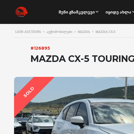
Შენი Გზამკვლევი
Იყიდე Ახლა
LION AUCTIONS
>
ᲐᲕᲢᲝᲛᲝᲑᲘᲚᲔᲑᲘ
>
MAZDA
>
MAZDA CX-5
#126895
MAZDA CX-5 TOURING
SOLD