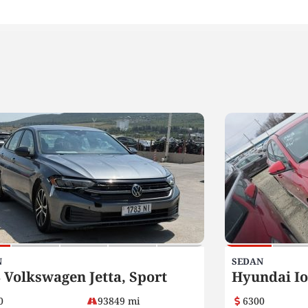
N
SEDAN
 Volkswagen Jetta, Sport
Hyundai Io
0
93849 mi
6300