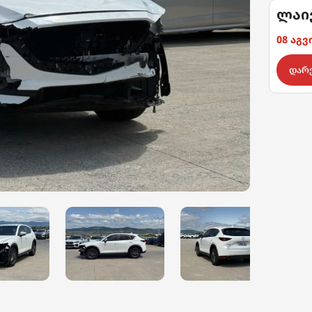
ლაივ
08 აგ
დარ