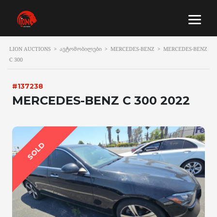
LION AUCTIONS
>
ᲐᲕᲢᲝᲛᲝᲑᲘᲚᲔᲑᲘ
>
MERCEDES-BENZ
>
MERCEDES-BENZ
C 300
#137238
MERCEDES-BENZ C 300 2022
SOLD