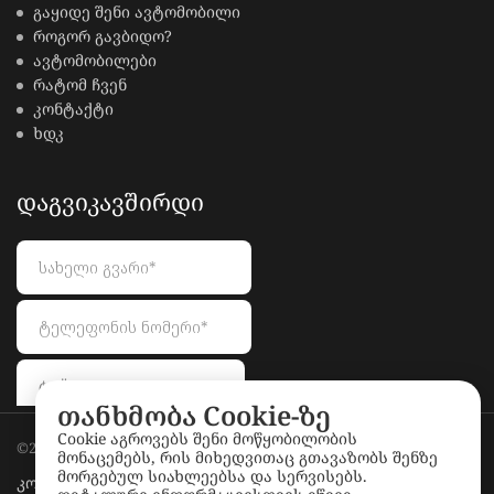
გაყიდე შენი ავტომობილი
როგორ გავბიდო?
ავტომობილები
რატომ ჩვენ
კონტაქტი
ხდკ
ᲓᲐᲒᲕᲘᲙᲐᲕᲨᲘᲠᲓᲘ
თანხმობა Cookie-ზე
Cookie აგროვებს შენი მოწყობილობის
©2026
LionAuctions.ge
. All rights reserved.
მონაცემებს, რის მიხედვითაც გთავაზობს შენზე
მორგებულ სიახლეებსა და სერვისებს.
კონფიდენციალურობის პოლიტიკა