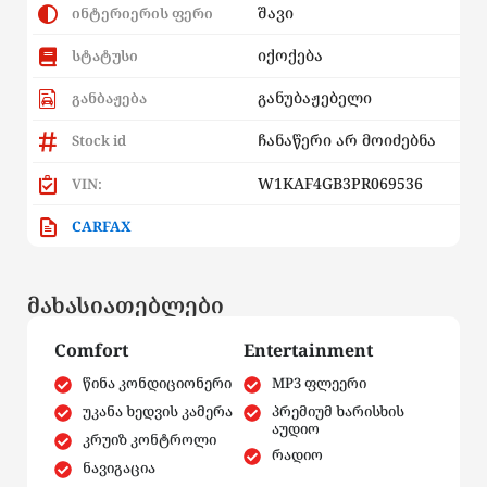
შავი
ინტერიერის ფერი
იქოქება
სტატუსი
განუბაჟებელი
განბაჟება
ჩანაწერი არ მოიძებნა
Stock id
W1KAF4GB3PR069536
VIN:
CARFAX
მახასიათებლები
Comfort
Entertainment
წინა კონდიციონერი
MP3 ფლეერი
უკანა ხედვის კამერა
პრემიუმ ხარისხის
აუდიო
კრუიზ კონტროლი
რადიო
ნავიგაცია