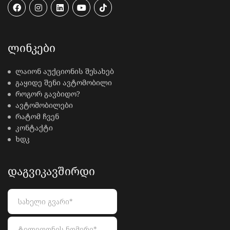
ᲚᲘᲜᲙᲔᲑᲘ
ლაიონ აუქციონის შესახებ
გაყიდე შენი ავტომობილი
როგორ გავბიდო?
ავტომობილები
რატომ ჩვენ
კონტაქტი
ხდკ
ᲓᲐᲒᲕᲘᲙᲐᲕᲨᲘᲠᲓᲘ