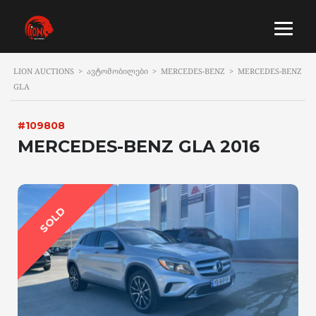
LION AUCTIONS
>
ᲐᲕᲢᲝᲛᲝᲑᲘᲚᲔᲑᲘ
>
MERCEDES-BENZ
>
MERCEDES-BENZ
GLA
#109808
MERCEDES-BENZ GLA 2016
SOLD