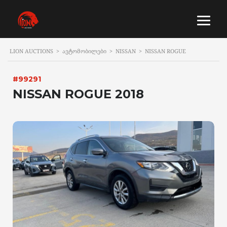
LION AUCTIONS
>
ᲐᲕᲢᲝᲛᲝᲑᲘᲚᲔᲑᲘ
>
NISSAN
>
NISSAN ROGUE
#99291
NISSAN ROGUE 2018