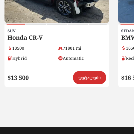
SUV
SEDA
Honda CR-V
BMW
13500
71801 mi
165
Hybrid
Automatic
Rec
$13 500
$16 
დეტალები