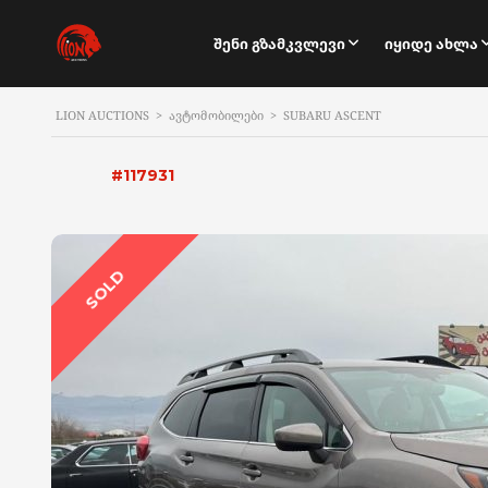
Შენი Გზამკვლევი
Იყიდე Ახლა
LION AUCTIONS
>
ᲐᲕᲢᲝᲛᲝᲑᲘᲚᲔᲑᲘ
>
SUBARU ASCENT
#117931
SOLD