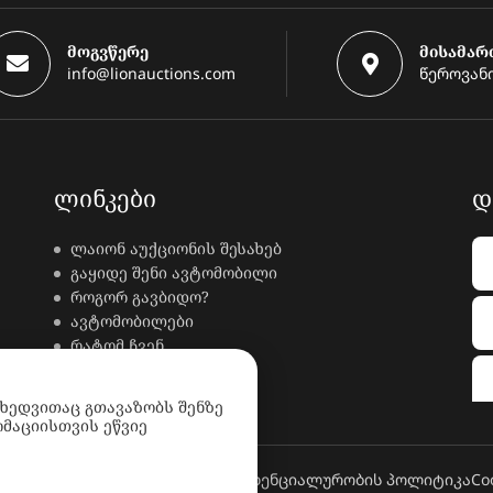
მოგვწერე
მისამარ
info@lionauctions.com
წეროვანი
ᲚᲘᲜᲙᲔᲑᲘ
Დ
ლაიონ აუქციონის შესახებ
გაყიდე შენი ავტომობილი
როგორ გავბიდო?
ავტომობილები
რატომ ჩვენ
კონტაქტი
ხდკ
იხედვითაც გთავაზობს შენზე
მაციისთვის ეწვიე
კონფიდენციალურობის პოლიტიკა
Co