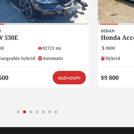
N
SEDAN
 530E
Honda Acc
00
92723 mi
9800
hargeable hybrid
Automatic
Hybrid
500
$9 800
დეტალები