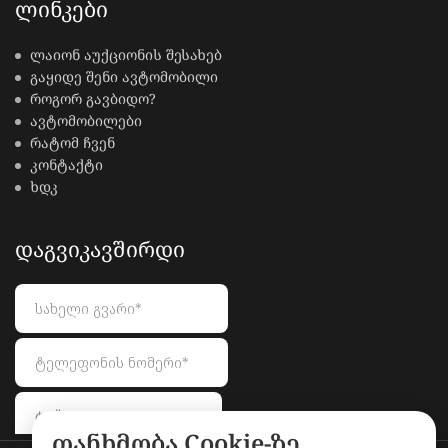
ᲚᲘᲜᲙᲔᲑᲘ
ლაიონ აუქციონის შესახებ
გაყიდე შენი ავტომობილი
როგორ გავბიდო?
ავტომობილები
რატომ ჩვენ
კონტაქტი
ხდკ
ᲓᲐᲒᲕᲘᲙᲐᲕᲨᲘᲠᲓᲘ
თანხმობა Cookie-ზე