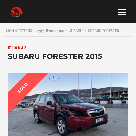
LION AUCTIONS
>
ᲐᲕᲢᲝᲛᲝᲑᲘᲚᲔᲑᲘ
>
SUBARU
>
SUBARU FORESTER
#118637
SUBARU FORESTER 2015
SOLD