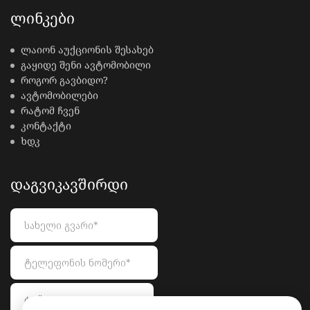
ᲚᲘᲜᲙᲔᲑᲘ
ლაიონ აუქციონის შესახებ
გაყიდე შენი ავტომობილი
როგორ გავბიდო?
ავტომობილები
რატომ ჩვენ
კონტაქტი
ხდკ
ᲓᲐᲒᲕᲘᲙᲐᲕᲨᲘᲠᲓᲘ