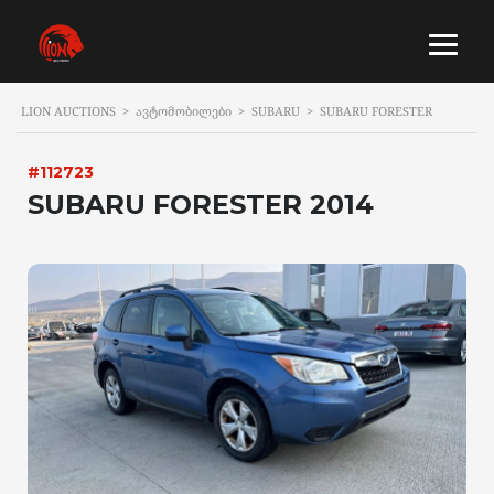
LION AUCTIONS
>
ᲐᲕᲢᲝᲛᲝᲑᲘᲚᲔᲑᲘ
>
SUBARU
>
SUBARU FORESTER
#112723
SUBARU FORESTER 2014