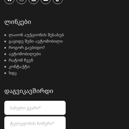
ᲚᲘᲜᲙᲔᲑᲘ
ლაიონ აუქციონის შესახებ
გაყიდე შენი ავტომობილი
როგორ გავბიდო?
ავტომობილები
რატომ ჩვენ
კონტაქტი
ხდკ
ᲓᲐᲒᲕᲘᲙᲐᲕᲨᲘᲠᲓᲘ