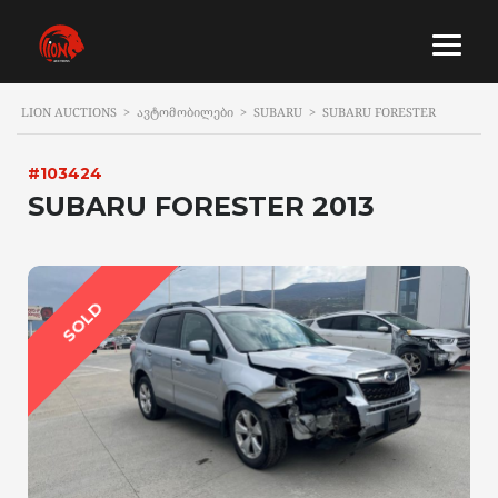
LION AUCTIONS
>
ᲐᲕᲢᲝᲛᲝᲑᲘᲚᲔᲑᲘ
>
SUBARU
>
SUBARU FORESTER
#103424
SUBARU FORESTER 2013
SOLD