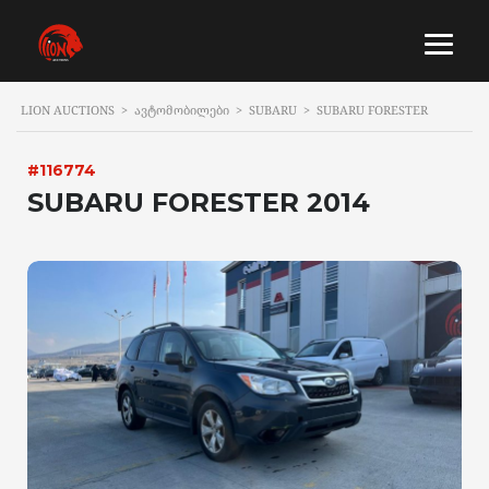
LION AUCTIONS
>
ᲐᲕᲢᲝᲛᲝᲑᲘᲚᲔᲑᲘ
>
SUBARU
>
SUBARU FORESTER
#116774
SUBARU FORESTER 2014