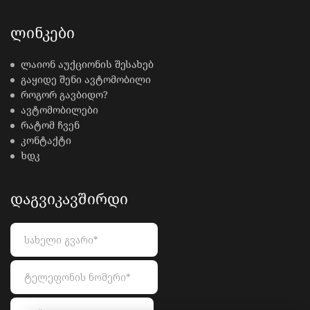
ᲚᲘᲜᲙᲔᲑᲘ
ლაიონ აუქციონის შესახებ
გაყიდე შენი ავტომობილი
როგორ გავბიდო?
ავტომობილები
რატომ ჩვენ
კონტაქტი
ხდკ
ᲓᲐᲒᲕᲘᲙᲐᲕᲨᲘᲠᲓᲘ