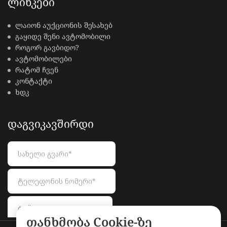
ᲚᲘᲜᲙᲔᲑᲘ
ლაიონ აუქციონის შესახებ
გაყიდე შენი ავტომობილი
როგორ გავბიდო?
ავტომობილები
რატომ ჩვენ
კონტაქტი
ხდკ
ᲓᲐᲒᲕᲘᲙᲐᲕᲨᲘᲠᲓᲘ
თანხმობა Cookie-ზე