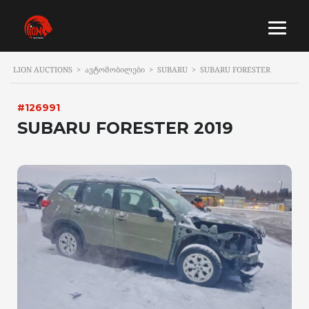
LION AUCTIONS
>
ᲐᲕᲢᲝᲛᲝᲑᲘᲚᲔᲑᲘ
>
SUBARU
>
SUBARU FORESTER
#126991
SUBARU FORESTER 2019