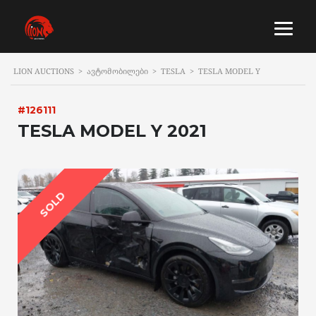
LION AUCTIONS
>
ᲐᲕᲢᲝᲛᲝᲑᲘᲚᲔᲑᲘ
>
TESLA
>
TESLA MODEL Y
#126111
TESLA MODEL Y 2021
SOLD