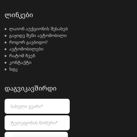
ᲚᲘᲜᲙᲔᲑᲘ
ლაიონ აუქციონის შესახებ
გაყიდე შენი ავტომობილი
როგორ გავბიდო?
ავტომობილები
რატომ ჩვენ
კონტაქტი
ხდკ
ᲓᲐᲒᲕᲘᲙᲐᲕᲨᲘᲠᲓᲘ