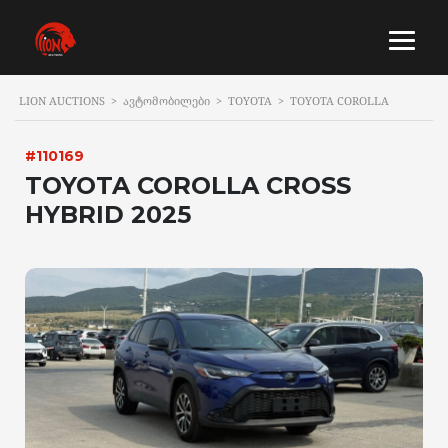
LION AUCTIONS
>
ᲐᲕᲢᲝᲛᲝᲑᲘᲚᲔᲑᲘ
>
TOYOTA
>
TOYOTA COROLLA
#110169
TOYOTA COROLLA CROSS
HYBRID 2025