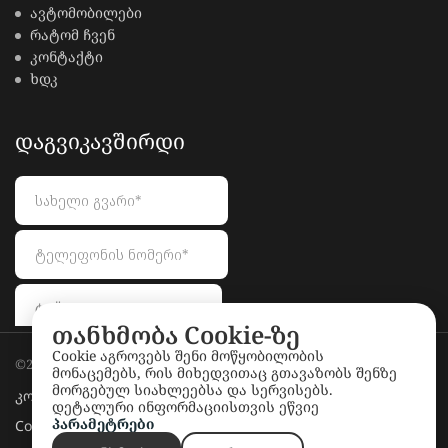
ავტომობილები
რატომ ჩვენ
კონტაქტი
ხდკ
ᲓᲐᲒᲕᲘᲙᲐᲕᲨᲘᲠᲓᲘ
თანხმობა Cookie-ზე
Cookie აგროვებს შენი მოწყობილობის
©2026
LionAuctions.ge
. All rights reserved.
მონაცემებს, რის მიხედვითაც გთავაზობს შენზე
მორგებულ სიახლეებსა და სერვისებს.
კონფიდენციალურობის პოლიტიკა
დეტალური ინფორმაციისთვის ეწვიე
პარამეტრები
Cookie პოლიტიკა