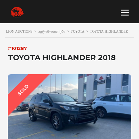
LION AUCTIONS
>
ᲐᲕᲢᲝᲛᲝᲑᲘᲚᲔᲑᲘ
>
TOYOTA
>
TOYOTA HIGHLANDER
#101287
TOYOTA HIGHLANDER 2018
SOLD