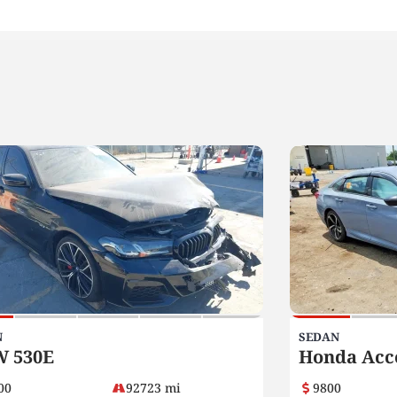
N
SEDAN
 530E
Honda Acc
00
92723 mi
9800