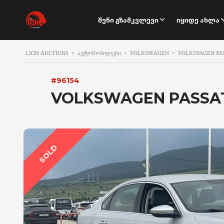
Შენი Გზამკვლევი
Იყიდე Ახლა
LION AUCTIONS
>
ᲐᲕᲢᲝᲛᲝᲑᲘᲚᲔᲑᲘ
>
VOLKSWAGEN
>
VOLKSVAGEN PA
#96154
VOLKSWAGEN PASSAT
SOLD