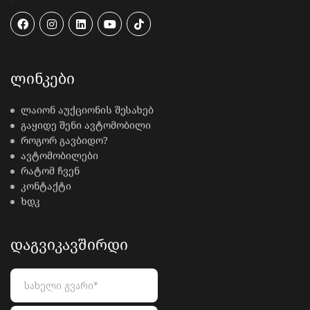
ᲚᲘᲜᲙᲔᲑᲘ
ლაიონ აუქციონის შესახებ
გაყიდე შენი ავტომობილი
როგორ გავბიდო?
ავტომობილები
რატომ ჩვენ
კონტაქტი
ხდკ
ᲓᲐᲒᲕᲘᲙᲐᲕᲨᲘᲠᲓᲘ