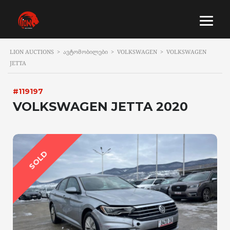
LION AUCTIONS
>
ᲐᲕᲢᲝᲛᲝᲑᲘᲚᲔᲑᲘ
>
VOLKSWAGEN
>
VOLKSWAGEN
JETTA
#119197
VOLKSWAGEN JETTA 2020
SOLD