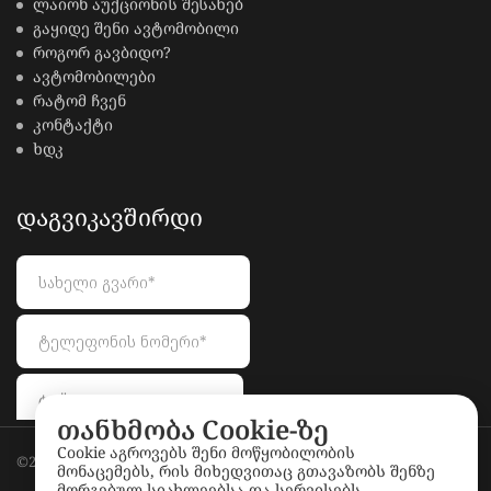
ლაიონ აუქციონის შესახებ
გაყიდე შენი ავტომობილი
როგორ გავბიდო?
ავტომობილები
რატომ ჩვენ
კონტაქტი
ხდკ
ᲓᲐᲒᲕᲘᲙᲐᲕᲨᲘᲠᲓᲘ
თანხმობა Cookie-ზე
Cookie აგროვებს შენი მოწყობილობის
©2026
LionAuctions.ge
. All rights reserved.
მონაცემებს, რის მიხედვითაც გთავაზობს შენზე
მორგებულ სიახლეებსა და სერვისებს.