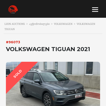
LION AUCTIONS
>
ᲐᲕᲢᲝᲛᲝᲑᲘᲚᲔᲑᲘ
>
VOLKSWAGEN
>
VOLKSWAGEN
TIGUAN
#96073
VOLKSWAGEN TIGUAN 2021
SOLD