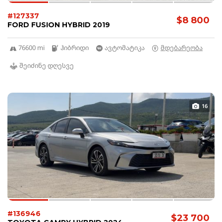
#127337
$8 800
FORD FUSION HYBRID 2019
76600 mi
ჰიბრიდი
ავტომატიკა
მდებარეობა
შეიძინე დღესვე
16
#136946
$23 700