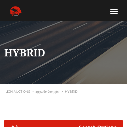
HYBRID
LION AUCTIONS
>
ᲐᲕᲢᲝᲛᲝᲑᲘᲚᲔᲑᲘ
>
HYBRID