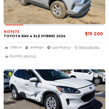
#137473
$19 200
TOYOTA RAV 4 XLE HYBRID 2024
13586 mi
ჰიბრიდი
ავტომატიკა
მდებარეობა
შეიძინე დღესვე
14