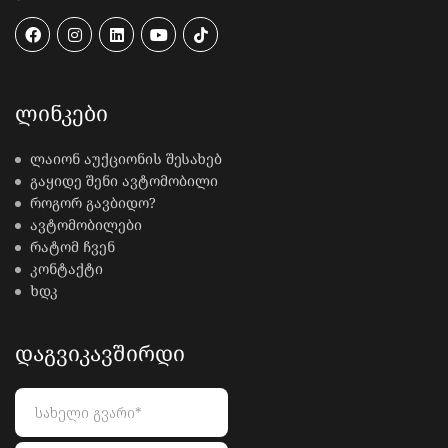
ᲚᲘᲜᲙᲔᲑᲘ
ლაიონ აუქციონის შესახებ
გაყიდე შენი ავტომობილი
როგორ გავბიდო?
ავტომობილები
რატომ ჩვენ
კონტაქტი
ხდკ
ᲓᲐᲒᲕᲘᲙᲐᲕᲨᲘᲠᲓᲘ