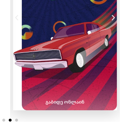
გაბიდე ონლაინ