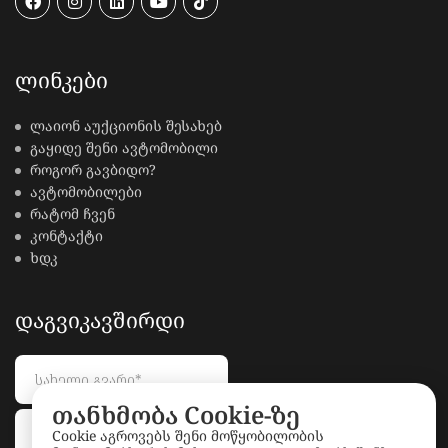
ᲚᲘᲜᲙᲔᲑᲘ
ლაიონ აუქციონის შესახებ
გაყიდე შენი ავტომობილი
როგორ გავბიდო?
ავტომობილები
რატომ ჩვენ
კონტაქტი
ხდკ
ᲓᲐᲒᲕᲘᲙᲐᲕᲨᲘᲠᲓᲘ
თანხმობა Cookie-ზე
Cookie აგროვებს შენი მოწყობილობის