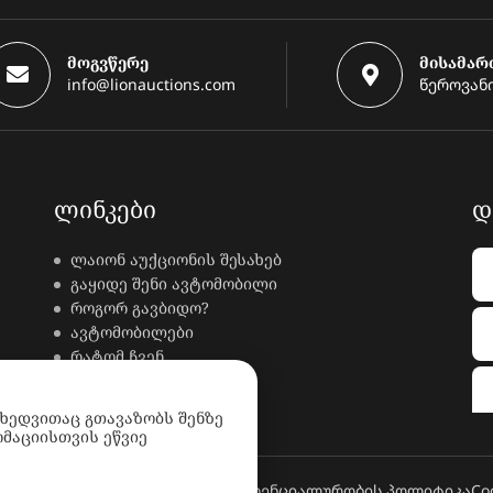
მოგვწერე
მისამარ
info@lionauctions.com
წეროვანი
ᲚᲘᲜᲙᲔᲑᲘ
Დ
ლაიონ აუქციონის შესახებ
გაყიდე შენი ავტომობილი
როგორ გავბიდო?
ავტომობილები
რატომ ჩვენ
კონტაქტი
ხდკ
იხედვითაც გთავაზობს შენზე
მაციისთვის ეწვიე
კონფიდენციალურობის პოლიტიკა
Co