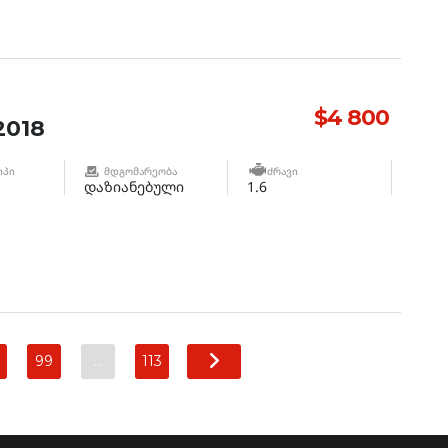
$4 800
2018
ᲘᲞᲘ
ᲛᲓᲒᲝᲛᲐᲠᲔᲝᲑᲐ
ᲫᲠᲐᲕᲘ
დაზიანებული
1.6
99
…
113