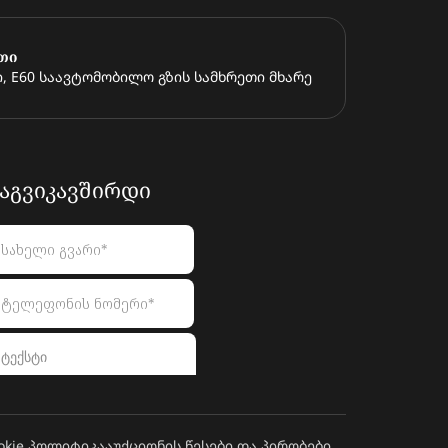
თი
, E60 საავტომობილო გზის სამხრეთი მხარე
ᲐᲒᲕᲘᲙᲐᲕᲨᲘᲠᲓᲘ
okie პოლიტიკა
აუქციონის წესები და პირობები