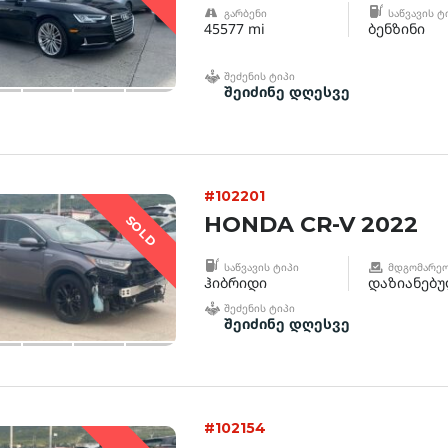
ᲒᲐᲠᲑᲔᲜᲘ
ᲡᲐᲬᲕᲐᲕᲘᲡ Ტ
45577 mi
ბენზინი
ᲨᲔᲫᲔᲜᲘᲡ ᲢᲘᲞᲘ
შეიძინე დღესვე
#102201
HONDA CR-V 2022
SOLD
ᲡᲐᲬᲕᲐᲕᲘᲡ ᲢᲘᲞᲘ
ᲛᲓᲒᲝᲛᲐᲠᲔᲝ
ჰიბრიდი
დაზიანებ
ᲨᲔᲫᲔᲜᲘᲡ ᲢᲘᲞᲘ
შეიძინე დღესვე
#102154