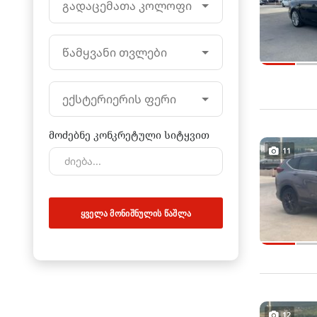
გადაცემათა კოლოფი
წამყვანი თვლები
ექსტერიერის ფერი
მოძებნე კონკრეტული სიტყვით
11
ᲧᲕᲔᲚᲐ ᲛᲝᲜᲘᲨᲜᲣᲚᲘᲡ ᲬᲐᲨᲚᲐ
12