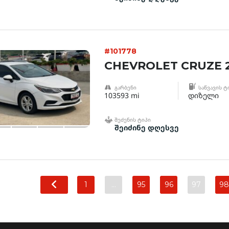
#101778
CHEVROLET CRUZE 
ᲒᲐᲠᲑᲔᲜᲘ
ᲡᲐᲬᲕᲐᲕᲘᲡ Ტ
103593 mi
დიზელი
ᲨᲔᲫᲔᲜᲘᲡ ᲢᲘᲞᲘ
შეიძინე დღესვე
1
…
95
96
97
98