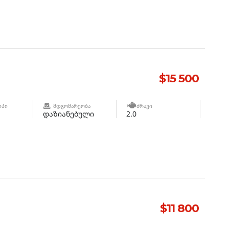
$15 500
ᲘᲞᲘ
ᲛᲓᲒᲝᲛᲐᲠᲔᲝᲑᲐ
ᲫᲠᲐᲕᲘ
დაზიანებული
2.0
$11 800