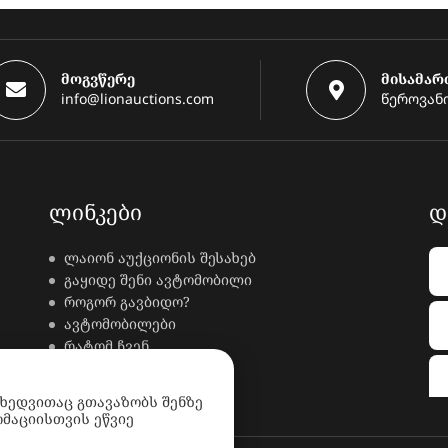
მოგვწერე
მისამარ
info@lionauctions.com
წეროვანი
ᲚᲘᲜᲙᲔᲑᲘ
Დ
ლაიონ აუქციონის შესახებ
გაყიდე შენი ავტომობილი
როგორ გავბიდო?
ავტომობილები
რატომ ჩვენ
კონტაქტი
ხდკ
იხედვითაც გთავაზობს შენზე
მაციისთვის ეწვიე