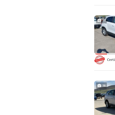
17
Certi
16