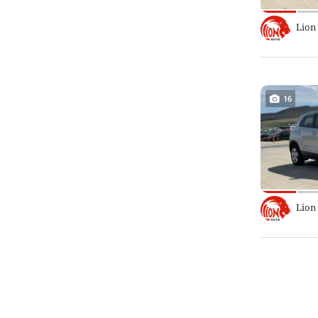
Lion
16
Lion