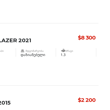
$8 300
AZER 2021
ᲘᲞᲘ
ᲛᲓᲒᲝᲛᲐᲠᲔᲝᲑᲐ
ᲫᲠᲐᲕᲘ
დაზიანებული
1.3
$2 200
015