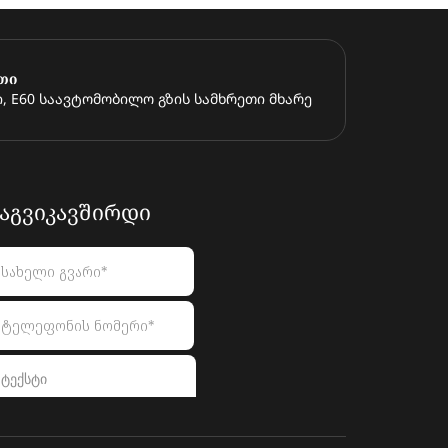
თი
, E60 საავტომობილო გზის სამხრეთი მხარე
ᲐᲒᲕᲘᲙᲐᲕᲨᲘᲠᲓᲘ