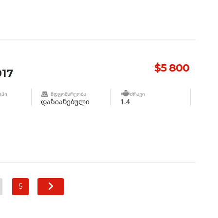
$5 800
17
ᲘᲞᲘ
ᲛᲓᲒᲝᲛᲐᲠᲔᲝᲑᲐ
ᲫᲠᲐᲕᲘ
დაზიანებული
1.4
5