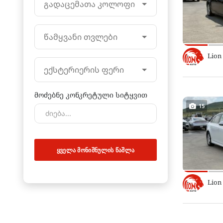
გადაცემათა კოლოფი
წამყვანი თვლები
Lion
ექსტერიერის ფერი
მოძებნე კონკრეტული სიტყვით
15
ᲧᲕᲔᲚᲐ ᲛᲝᲜᲘᲨᲜᲣᲚᲘᲡ ᲬᲐᲨᲚᲐ
Lion