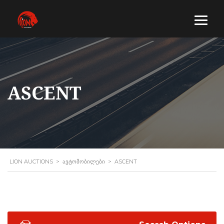
ASCENT
LION AUCTIONS
>
ᲐᲕᲢᲝᲛᲝᲑᲘᲚᲔᲑᲘ
>
ASCENT