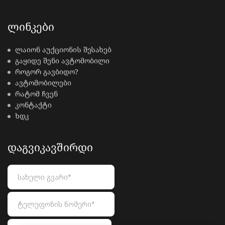
ᲚᲘᲜᲙᲔᲑᲘ
ლაიონ აუქციონის შესახებ
გაყიდე შენი ავტომობილი
როგორ გავბიდო?
ავტომობილები
რატომ ჩვენ
კონტაქტი
ხდკ
ᲓᲐᲒᲕᲘᲙᲐᲕᲨᲘᲠᲓᲘ