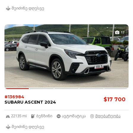
შეიძინე დღესვე
17
#136984
$17 700
SUBARU ASCENT 2024
22135 mi
ბენზინი
ავტომატიკა
მდებარეობა
შეიძინე დღესვე