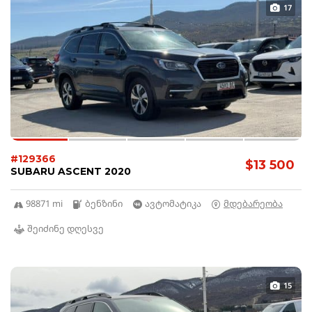
17
#129366
$13 500
SUBARU ASCENT 2020
98871 mi
ბენზინი
ავტომატიკა
მდებარეობა
შეიძინე დღესვე
15