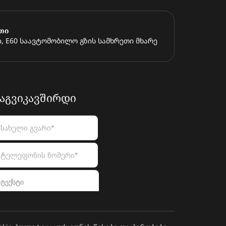
თი
, E60 საავტომობილო გზის სამხრეთი მხარე
ᲐᲒᲕᲘᲙᲐᲕᲨᲘᲠᲓᲘ