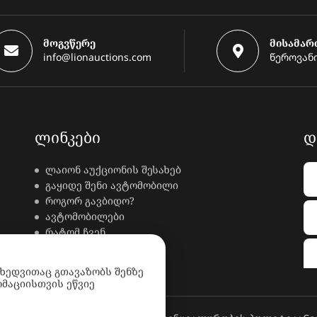
მოგვწერე
მისამარ
info@lionauctions.com
წეროვანი
ᲚᲘᲜᲙᲔᲑᲘ
Დ
ლაიონ აუქციონის შესახებ
გაყიდე შენი ავტომობილი
როგორ გავბიდო?
ავტომობილები
რატომ ჩვენ
კონტაქტი
ხდკ
იხედვითაც გთავაზობს შენზე
მაციისთვის ეწვიე