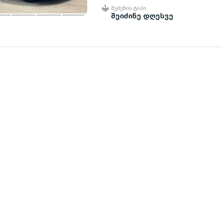
ᲨᲔᲫᲔᲜᲘᲡ ᲢᲘᲞᲘ
შეიძინე დღესვე