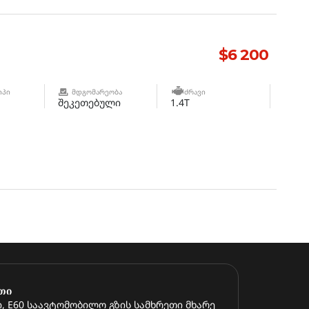
$6 200
ᲘᲞᲘ
ᲛᲓᲒᲝᲛᲐᲠᲔᲝᲑᲐ
ᲫᲠᲐᲕᲘ
შეკეთებული
1.4T
თი
, E60 საავტომობილო გზის სამხრეთი მხარე