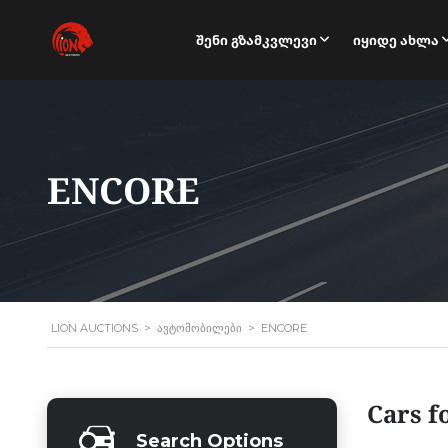
Შენი Გზამკვლევი
Იყიდე Ახლა
ENCORE
LION AUCTIONS
>
ᲐᲕᲢᲝᲛᲝᲑᲘᲚᲔᲑᲘ
>
ENCORE
Cars f
Search Options