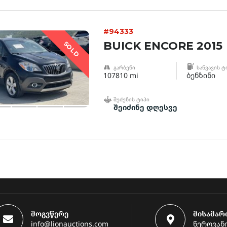
#94333
BUICK ENCORE 2015
SOLD
ᲒᲐᲠᲑᲔᲜᲘ
ᲡᲐᲬᲕᲐᲕᲘᲡ Ტ
107810 mi
ბენზინი
ᲨᲔᲫᲔᲜᲘᲡ ᲢᲘᲞᲘ
შეიძინე დღესვე
მოგვწერე
მისამარ
info@lionauctions.com
წეროვანი