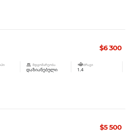
$6 300
ᲘᲞᲘ
ᲛᲓᲒᲝᲛᲐᲠᲔᲝᲑᲐ
ᲫᲠᲐᲕᲘ
დაზიანებული
1.4
$5 500