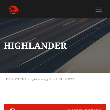
HIGHLANDER
LION AUCTIONS
>
ᲐᲕᲢᲝᲛᲝᲑᲘᲚᲔᲑᲘ
>
HIGHLANDER