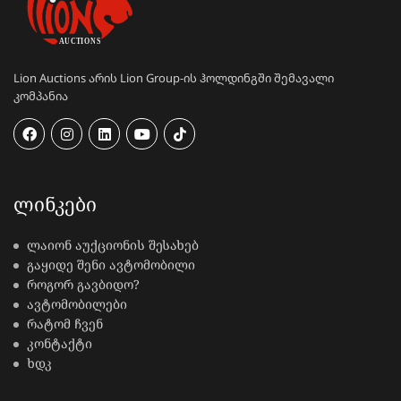
Lion Auctions არის Lion Group-ის ჰოლდინგში შემავალი
კომპანია
ᲚᲘᲜᲙᲔᲑᲘ
ლაიონ აუქციონის შესახებ
გაყიდე შენი ავტომობილი
როგორ გავბიდო?
ავტომობილები
რატომ ჩვენ
კონტაქტი
ხდკ