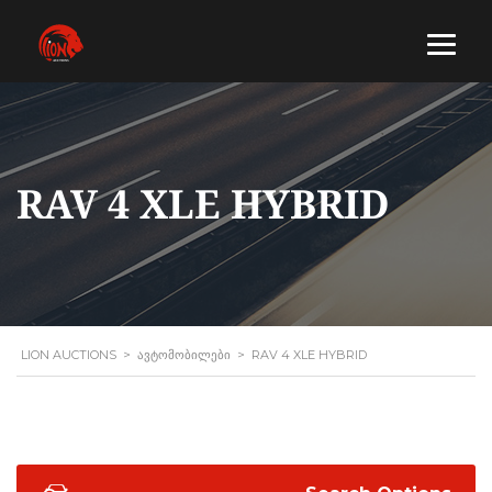
RAV 4 XLE HYBRID
LION AUCTIONS
>
ᲐᲕᲢᲝᲛᲝᲑᲘᲚᲔᲑᲘ
>
RAV 4 XLE HYBRID