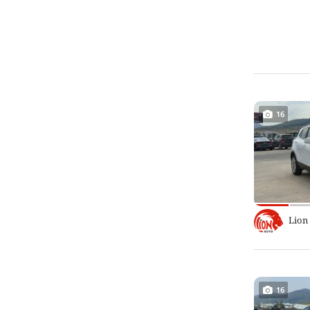
16
Lion
16