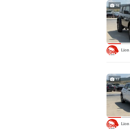
16
Lion
17
Lion