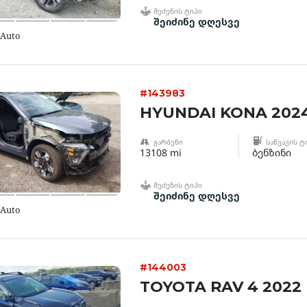
ᲨᲔᲫᲔᲜᲘᲡ ᲢᲘᲞᲘ
შეიძინე დღესვე
 Auto
#143983
HYUNDAI KONA 202
ᲒᲐᲠᲑᲔᲜᲘ
ᲡᲐᲬᲕᲐᲕᲘᲡ Ტ
13108 mi
ბენზინი
ᲨᲔᲫᲔᲜᲘᲡ ᲢᲘᲞᲘ
შეიძინე დღესვე
 Auto
#144003
TOYOTA RAV 4 2022