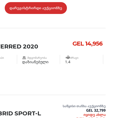
დარეგისტრირდი აუქციონზე
GEL 14,956
FERRED 2020
ᲘᲞᲘ
ᲛᲓᲒᲝᲛᲐᲠᲔᲝᲑᲐ
ᲫᲠᲐᲕᲘ
დაზიანებული
1.4
საწყისი თანხა აუქციონზე
GEL 32,799
RID SPORT-L
იყიდე ახლა