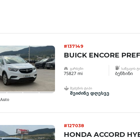
#137149
BUICK ENCORE PRE
ᲒᲐᲠᲑᲔᲜᲘ
ᲡᲐᲬᲕᲐᲕᲘᲡ Ტ
75827 mi
ბენზინი
ᲨᲔᲫᲔᲜᲘᲡ ᲢᲘᲞᲘ
შეიძინე დღესვე
 Auto
#127038
HONDA ACCORD HYB