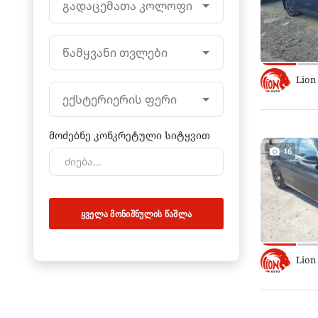
გადაცემათა კოლოფი
წამყვანი თვლები
Lion
ექსტერიერის ფერი
მოძებნე კონკრეტული სიტყვით
16
ᲧᲕᲔᲚᲐ ᲛᲝᲜᲘᲨᲜᲣᲚᲘᲡ ᲬᲐᲨᲚᲐ
Lion