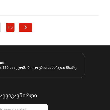
113
თი
, E60 საავტომობილო გზის სამხრეთი მხარე
ᲐᲒᲕᲘᲙᲐᲕᲨᲘᲠᲓᲘ