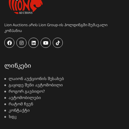
Lion Auctions არის Lion Group-ის ჰოლდინგში შემავალი
კომპანია
ᲚᲘᲜᲙᲔᲑᲘ
ლაიონ აუქციონის შესახებ
გაყიდე შენი ავტომობილი
როგორ გავბიდო?
ავტომობილები
რატომ ჩვენ
კონტაქტი
ხდკ