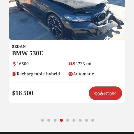
SEDAN
SE
BMW 530E
H
16500
92723 mi
Rechargeable hybrid
Automatic
$16 500
$9
ი
დეტალები