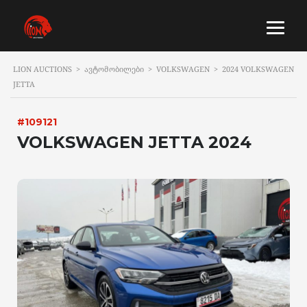
LION AUCTIONS
>
ᲐᲕᲢᲝᲛᲝᲑᲘᲚᲔᲑᲘ
>
VOLKSWAGEN
>
2024 VOLKSWAGEN
JETTA
#109121
VOLKSWAGEN JETTA 2024