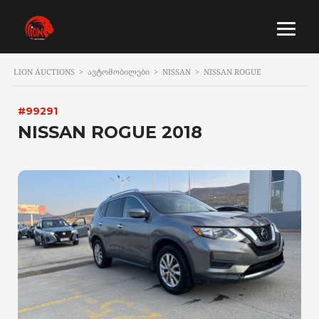
LION AUCTIONS
>
ᲐᲕᲢᲝᲛᲝᲑᲘᲚᲔᲑᲘ
>
NISSAN
>
NISSAN ROGUE
#99291
NISSAN ROGUE 2018