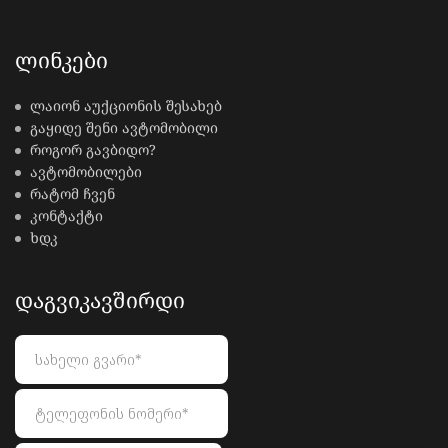
ᲚᲘᲜᲙᲔᲑᲘ
ლაიონ აუქციონის შესახებ
გაყიდე შენი ავტომობილი
როგორ გავბიდო?
ავტომობილები
რატომ ჩვენ
კონტაქტი
ხდკ
ᲓᲐᲒᲕᲘᲙᲐᲕᲨᲘᲠᲓᲘ