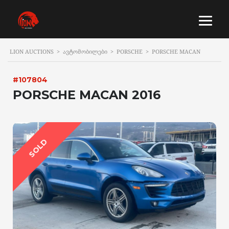
LION AUCTIONS
>
ᲐᲕᲢᲝᲛᲝᲑᲘᲚᲔᲑᲘ
>
PORSCHE
>
PORSCHE MACAN
#107804
PORSCHE MACAN 2016
SOLD