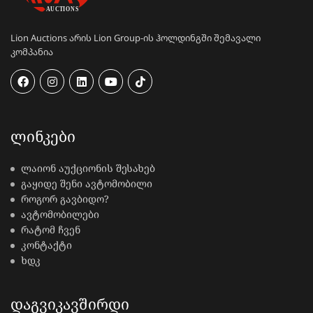
Lion Auctions არის Lion Group-ის ჰოლდინგში შემავალი
კომპანია
ᲚᲘᲜᲙᲔᲑᲘ
ლაიონ აუქციონის შესახებ
გაყიდე შენი ავტომობილი
როგორ გავბიდო?
ავტომობილები
რატომ ჩვენ
კონტაქტი
ხდკ
ᲓᲐᲒᲕᲘᲙᲐᲕᲨᲘᲠᲓᲘ